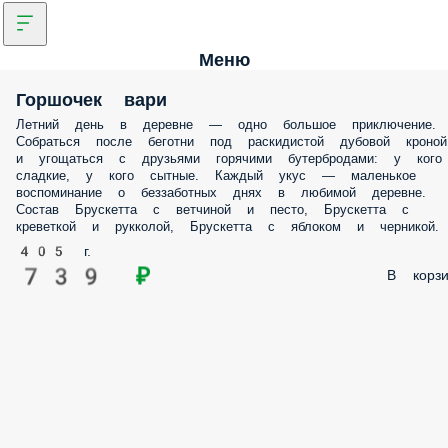
Меню
Горшочек вари
Летний день в деревне — одно большое приключение.
Собраться после беготни под раскидистой дубовой кроной
и угощаться с друзьями горячими бутербродами: у кого
сладкие, у кого сытные. Каждый укус — маленькое
воспоминание о беззаботных днях в любимой деревне.
Состав Брускетта с ветчиной и песто, Брускетта с
креветкой и рукколой, Брускетта с яблоком и черникой.
405 г.
739 ₽
В корзи