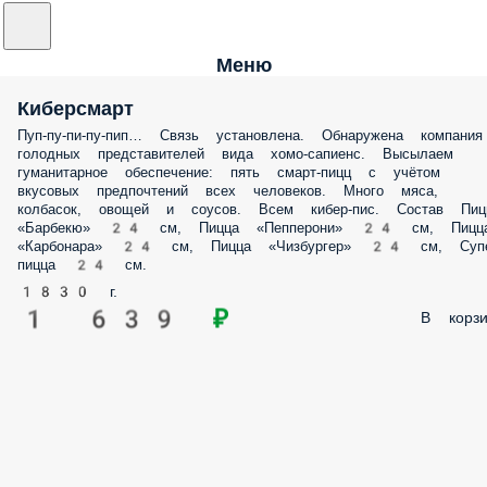
Меню
Киберсмарт
Пуп-пу-пи-пу-пип… Связь установлена. Обнаружена компания
голодных представителей вида хомо-сапиенс. Высылаем
гуманитарное обеспечение: пять смарт-пицц с учётом
вкусовых предпочтений всех человеков. Много мяса,
колбасок, овощей и соусов. Всем кибер-пис. Состав Пиц
«Барбекю» 24 см, Пицца «Пепперони» 24 см, Пицц
«Карбонара» 24 см, Пицца «Чизбургер» 24 см, Супе
пицца 24 см.
1830 г.
1 639 ₽
В корзи