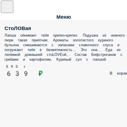
Меню
СтоЛОВая
Лапша обнимает тебя крепко-крепко. Подушка из нежного
пюре такая приятная. Ароматы золотистого куриного
бульона смешиваются с запахами сливочного соуса и
погружают тебя в безмятежность… Это она… Еда из
любимой домашней стоLOVEой… Состав Бефстроганов с
грибами и картофелем, Куриный суп с лапшой.
595 г.
639 ₽
В корзи