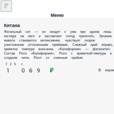
Меню
Китана
Фатальный сет — он сводит с ума при одном лишь
взгляде на него и заставляет голод трепетать. Урчание
животе становится интенсивнее, чувствует скорое
уничтожение отточенными приёмами. Снежный краб вправо,
креветка темпура вниз-вниз, «Калифорния» — фаталити!»
Состав Ролл «Калифорния», Ролл с креветкой-темпура и
сладким чили, Ролл со снежным крабом.
725 г.
1 069 ₽
В корзи