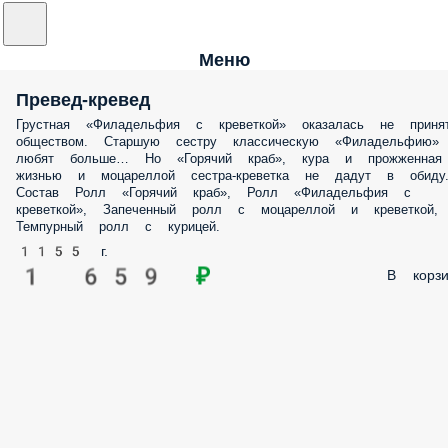
Меню
Превед-кревед
Грустная «Филадельфия с креветкой» оказалась не приня
обществом. Старшую сестру классическую «Филадельфию»
любят больше… Но «Горячий краб», кура и прожженная
жизнью и моцареллой сестра-креветка не дадут в обиду
Состав Ролл «Горячий краб», Ролл «Филадельфия с
креветкой», Запеченный ролл с моцареллой и креветкой,
Темпурный ролл с курицей.
1155 г.
1 659 ₽
В корзи