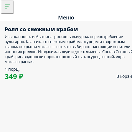
Меню
Ролл со снежным крабом
Изысканность избыточна, роскошь вычурна, перепотребление
вульгарно. Классика со снежным крабом, огурцом и творожным
сыром, покрытая масаго — вот, что выбирают настоящие ценители
японских роллов. Итадакимас, леди и джентльмены. Состав Снежны
краб, рис, водоросли нори, творожный сыр, огурец свежий, икра
масаго красная.
1 порц.
349 ₽
В корз