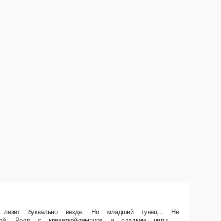
, как кажется. Его встретишь только в самых элитных роллах. Состав