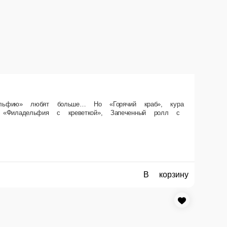
 прожженная жизнью и моцареллой сестра-креветка не дадут в обиду.
В корзину