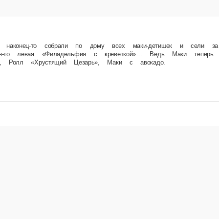
ому всех маки-детишек и сели за семейный ужин. Настоящая идиллия! И всё бы ничего, ес
Ролл «Филадельфия», Ролл «Филадельфия с креветкой», Ролл «Хрустящий Цезарь», Маки с 