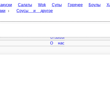
Салаты
Wok
Супы
Горячее
Боулы
Хачапури
К
 другое
Главная
Отзывы
О нас