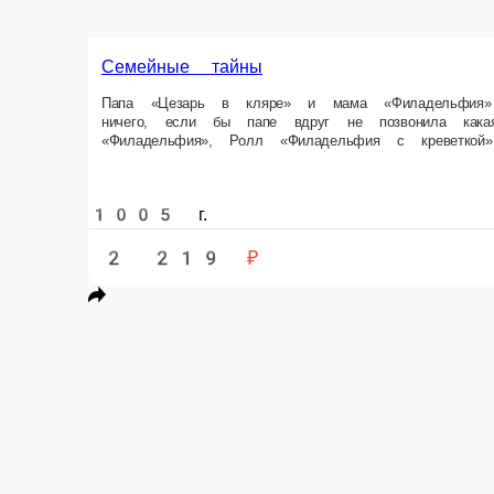
Семейные тайны
Папа «Цезарь в кляре» и мама «Филадельфия» наконец-то собрали по д
креветкой»… Ведь Маки теперь еще и с тунцом Состав Маки с тунцом, 
1005 г.
2 219 ₽