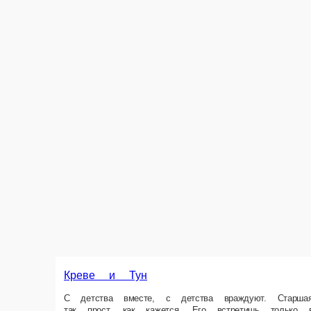
Креве и Тун
С детства вместе, с детства враждуют. Старшая сестра гордая креветк
Ролл с тунцом и креветкой, Ролл с креветкой-темпура и сладким чили, 