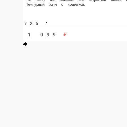
725 г.
1 099 ₽