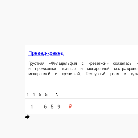
Превед-кревед
Грустная «Филадельфия с креветкой» оказалась не принята обществом
Состав Ролл «Горячий краб», Ролл «Филадельфия с креветкой», Запечен
1155 г.
1 659 ₽