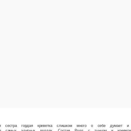
а слишком много о себе думает и лезет буквально везде. Но младший тунец… Не так прост
Темпурный ролл с креветкой.