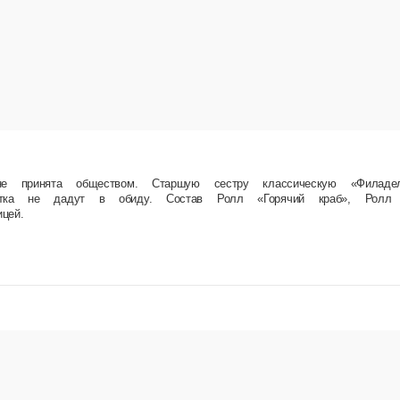
. Старшую сестру классическую «Филадельфию» любят больше… Но «Горячий краб», кура и
ный ролл с моцареллой и креветкой, Темпурный ролл с курицей.