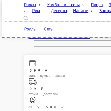
Роллы
Комбо и сеты
Пицца
Закуски
Санкт-Петербург
Десерты
Напитки
Завтраки
Соусы и
ru
Роллы
Сеты
Настройки
+7 (999) 223-04-33
599 ₽
мин. сумма заказа
99 ₽
стоим. доставки
от
2 500 ₽