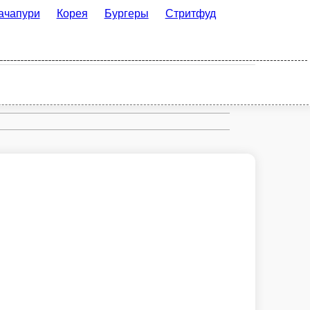
орея
Бургеры
Стритфуд
Рим