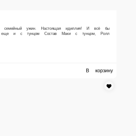
ли бы папе вдруг не позвонила какая-то левая «Филадельфия с
авокадо.
В корзину