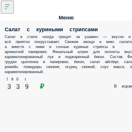
Меню
Салат с куриными стрипсами
Салат в стиле «когда трещит за ушами» — вкусно и
всё приятно похрустывает. Свежие овощи и микс салато
а вместе с ними и сочные куриные стрипсы в
ароматной панировке. Финальный штрих для полноты вкус
карамелизированный лук и поджаренный бекон. Состав Фи
грудки цыпленка в панировке, бекон, салат айсберг, сал
ромейн, помидоры свежие, огурец свежий, соус макси, л
карамелизированный.
180 г.
339 ₽
В корзи