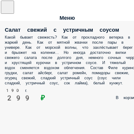
Меню
Салат свежий с устричным соусом
Какой бывает свежесть? Как от прохладного ветерка в
жаркий день. Как от мятной жвачки после пары в
универе. Как от морской волны, что захлёстывает берег
и брызжет на коленки… Но иногда достаточно вилки
свежего салата после долгого дня, немного сочных черр
и хрустящей курочки в устричном соусе. И тяжелый
вздох сменяется вздохом облегчения. Состав Филе курин
грудки, салат айсберг, салат ромейн, помидоры свежие,
огурец свежий, сладкий устричный соус (соус чили
сладкий, устричный соус, сок лайма), белый кунжут.
190 г.
299 ₽
В корзи