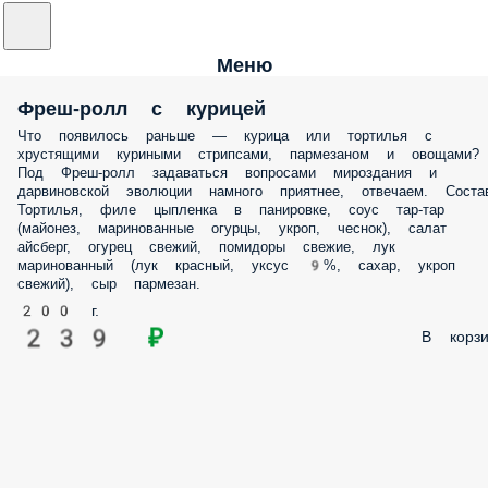
Меню
Фреш-ролл с курицей
Что появилось раньше — курица или тортилья с
хрустящими куриными стрипсами, пармезаном и овощами?
Под Фреш-ролл задаваться вопросами мироздания и
дарвиновской эволюции намного приятнее, отвечаем. Соста
Тортилья, филе цыпленка в панировке, соус тар-тар
(майонез, маринованные огурцы, укроп, чеснок), салат
айсберг, огурец свежий, помидоры свежие, лук
маринованный (лук красный, уксус 9%, сахар, укроп
свежий), сыр пармезан.
200 г.
239 ₽
В корзи