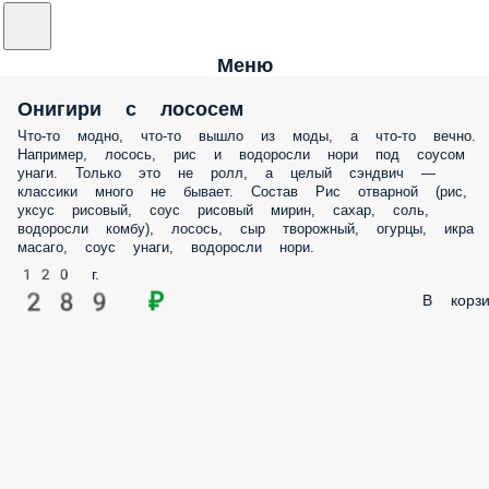
Меню
Онигири с лососем
Что-то модно, что-то вышло из моды, а что-то вечно.
Например, лосось, рис и водоросли нори под соусом
унаги. Только это не ролл, а целый сэндвич —
классики много не бывает. Состав Рис отварной (рис,
уксус рисовый, соус рисовый мирин, сахар, соль,
водоросли комбу), лосось, сыр творожный, огурцы, икра
масаго, соус унаги, водоросли нори.
120 г.
289 ₽
В корзи