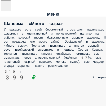
Меню
Шаверма «Много сырa»
У каждого есть свой бессменный стоматолог, парикмахер
шаурмист в единственной и неповторимой палатке на
районе, который творит божественную сырную шаверму. Н
вот незадача, его место займёт Dostaевский и шаверма
«Много сыра». Тортилья пшеничная, а внутри сырный
соус, швейцарский эмменталь и чеддер. Состав Курица,
тортилья пшеничная, капуста китайская, помидоры, сыр
эмменталь, соус сливочно-сырный (майонез 67%, сыр
плавленый, сырный порошок, молоко сухое), сыр чеддер,
огурцы маринов., масло растительное.
310 г.
399 ₽
В корзи