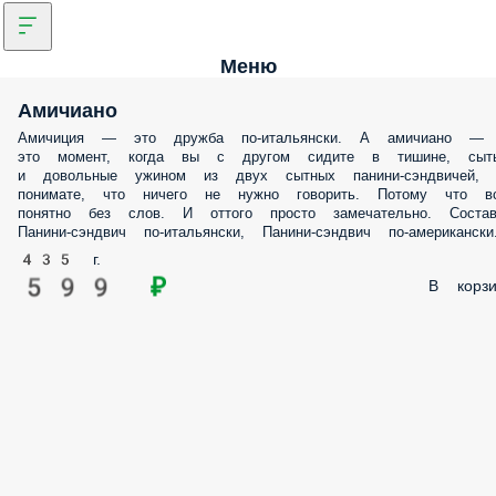
Меню
Амичиано
Амичиция — это дружба по-итальянски. А амичиано —
это момент, когда вы с другом сидите в тишине, сыт
и довольные ужином из двух сытных панини-сэндвичей, 
понимате, что ничего не нужно говорить. Потому что в
понятно без слов. И оттого просто замечательно. Соста
Панини-сэндвич по-итальянски, Панини-сэндвич по-американски
435 г.
599 ₽
В корзи