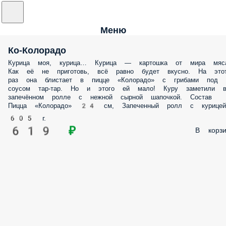
Меню
Ко-Колорадо
Курица моя, курица… Курица — картошка от мира мяс
Как её не приготовь, всё равно будет вкусно. На это
раз она блистает в пицце «Колорадо» с грибами под
соусом тар-тар. Но и этого ей мало! Куру заметили 
запечённом ролле с нежной сырной шапочкой. Состав
Пицца «Колорадо» 24 см, Запеченный ролл с курицей
605 г.
619 ₽
В корзи