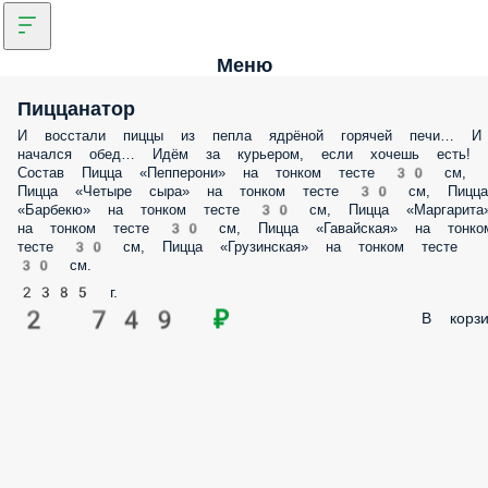
Меню
Пиццанатор
И восстали пиццы из пепла ядрёной горячей печи… И
начался обед… Идём за курьером, если хочешь есть!
Состав Пицца «Пепперони» на тонком тесте 30 см,
Пицца «Четыре сыра» на тонком тесте 30 см, Пицца
«Барбекю» на тонком тесте 30 см, Пицца «Маргарита
на тонком тесте 30 см, Пицца «Гавайская» на тонко
тесте 30 см, Пицца «Грузинскaя» на тонком тесте
30 см.
2385 г.
2 749 ₽
В корзи