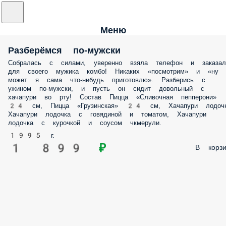
Меню
Разберёмся по-мужски
Собралась с силами, уверенно взяла телефон и заказал
для своего мужика комбо! Никаких «посмотрим» и «ну
может я сама что-нибудь приготовлю». Разберись с
ужином по-мужски, и пусть он сидит довольный с
хачапури во рту! Состав Пицца «Сливочная пепперони»
24 см, Пицца «Грузинскaя» 24 см, Хачапури лодочк
Хачапури лодочка с говядиной и томатом, Хачапури
лодочка с курочкой и соусом чкмерули.
1995 г.
1 899 ₽
В корзи