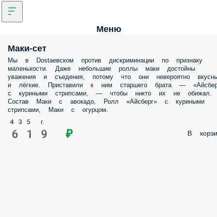
Меню
Маки-сет
Мы в Dostaевском против дискриминации по признаку
маленькости. Даже небольшие роллы маки достойны
уважения и съедения, потому что они невероятно вкусн
и лёгкие. Приставили к ним старшего брата — «Айсбер
с куриными стрипсами, — чтобы никто их не обижал.
Состав Маки с авокадо, Ролл «Айсберг» с куриными
стрипсами, Маки с огурцом.
435 г.
619 ₽
В корзи