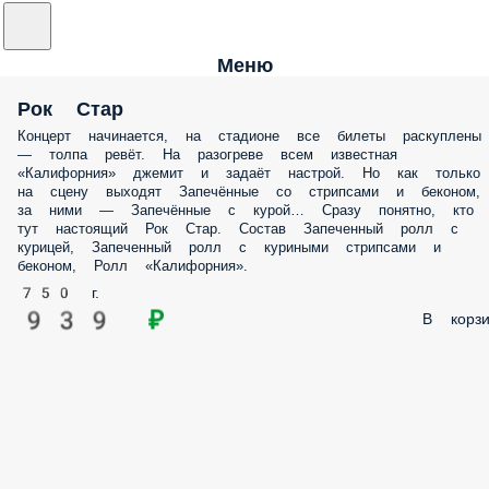
Меню
Рок Стар
Концерт начинается, на стадионе все билеты раскуплены
— толпа ревёт. На разогреве всем известная
«Калифорния» джемит и задаёт настрой. Но как только
на сцену выходят Запечённые со стрипсами и беконом,
за ними — Запечённые с курой… Сразу понятно, кто
тут настоящий Рок Стар. Состав Запеченный ролл с
курицей, Запеченный ролл с куриными стрипсами и
беконом, Ролл «Калифорния».
750 г.
939 ₽
В корзи