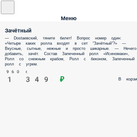
Меню
Зачётный
— Dostaевский, тяните билет! Вопрос номер один:
«Четыре каких ролла входят в сет “Зачётный”?» —
Вкусные, сытные, нежные и просто шикарные. — Нечего
добавить, зачёт. Состав Запеченный ролл «Исиномаки»,
Ролл со снежным крабом, Ролл с беконом, Запеченный
ролл с угрем.
960 г.
1 349 ₽
В корзи