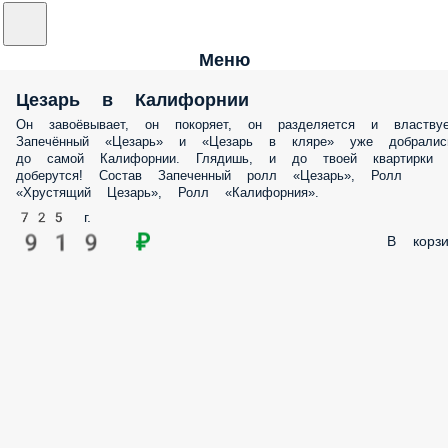
Меню
Цезарь в Калифорнии
Он завоёвывает, он покоряет, он разделяется и властвуе
Запечённый «Цезарь» и «Цезарь в кляре» уже добралис
до самой Калифорнии. Глядишь, и до твоей квартирки
доберутся! Состав Запеченный ролл «Цезарь», Ролл
«Хрустящий Цезарь», Ролл «Калифорния».
725 г.
919 ₽
В корзи