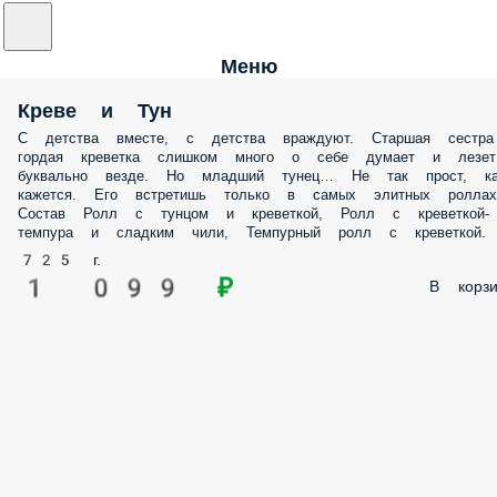
Меню
Креве и Тун
С детства вместе, с детства враждуют. Старшая сестра
гордая креветка слишком много о себе думает и лезет
буквально везде. Но младший тунец… Не так прост, ка
кажется. Его встретишь только в самых элитных роллах
Состав Ролл с тунцом и креветкой, Ролл с креветкой-
темпура и сладким чили, Темпурный ролл с креветкой.
725 г.
1 099 ₽
В корзи