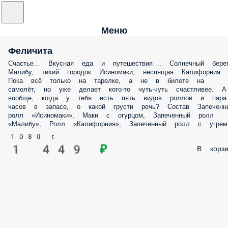
Меню
Феличита
Счастье… Вкусная еда и путешествия…. Солнечный бере
Малибу, тихий городок Исиномаки, неспящая Калифорния.
Пока всё только на тарелке, а не в билете на
самолёт, но уже делает кого-то чуть-чуть счастливее. А
вообще, когда у тебя есть пять видов роллов и пара
часов в запасе, о какой грусти речь? Состав Запеченн
ролл «Исиномаки», Маки с огурцом, Запеченный ролл
«Малибу», Ролл «Калифорния», Запеченный ролл с угрем
1080 г.
1 449 ₽
В корзи