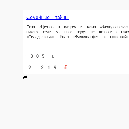
Семейные тайны
Папа «Цезарь в кляре» и мама «Филадельфия» наконец-то собрали по д
креветкой»… Ведь Маки теперь еще и с тунцом Состав Маки с тунцом, 
1005 г.
2 219 ₽