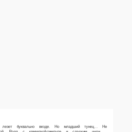
, как кажется. Его встретишь только в самых элитных роллах. Состав