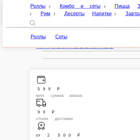
Роллы
Комбо и сеты
Пицца
Закуски
Санкт-Петербург
Десерты
Напитки
Завтраки
Соусы и
ru
Роллы
Сеты
Настройки
+7 (999) 223-04-33
599 ₽
мин. сумма заказа
99 ₽
стоим. доставки
от
2 500 ₽