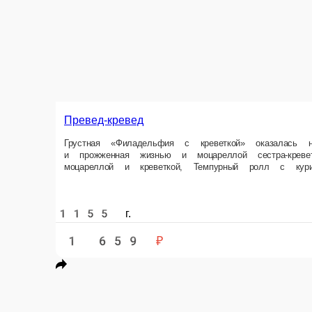
Превед-кревед
Грустная «Филадельфия с креветкой» оказалась не принята обществом
Состав Ролл «Горячий краб», Ролл «Филадельфия с креветкой», Запечен
1155 г.
1 659 ₽