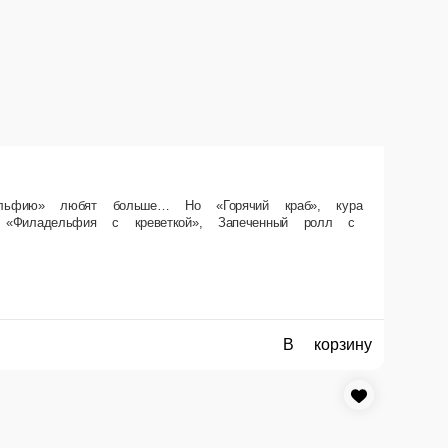
 прожженная жизнью и моцареллой сестра-креветка не дадут в обиду.
В корзину