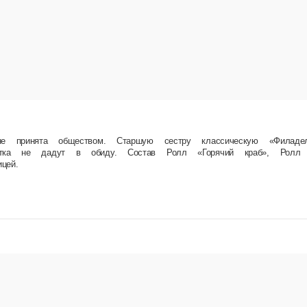
. Старшую сестру классическую «Филадельфию» любят больше… Но «Горячий краб», кура и
ный ролл с моцареллой и креветкой, Темпурный ролл с курицей.