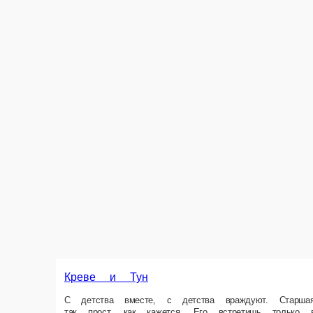
Креве и Тун
С детства вместе, с детства враждуют. Старшая сестра гордая креветк
Ролл с тунцом и креветкой, Ролл с креветкой-темпура и сладким чили, 