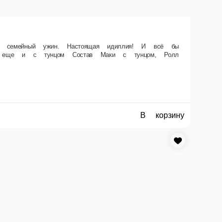
ли бы папе вдруг не позвонила какая-то левая «Филадельфия с
авокадо.
В корзину