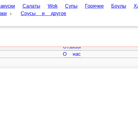
Салаты
Wok
Супы
Горячее
Боулы
Хачапури
К
 другое
Главная
Отзывы
О нас