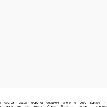
а слишком много о себе думает и лезет буквально везде. Но младший тунец… Не так прост
Темпурный ролл с креветкой.