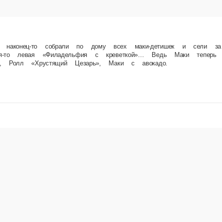
ому всех маки-детишек и сели за семейный ужин. Настоящая идиллия! И всё бы ничего, ес
Ролл «Филадельфия», Ролл «Филадельфия с креветкой», Ролл «Хрустящий Цезарь», Маки с 