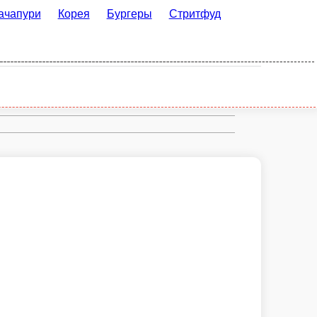
орея
Бургеры
Стритфуд
Рим