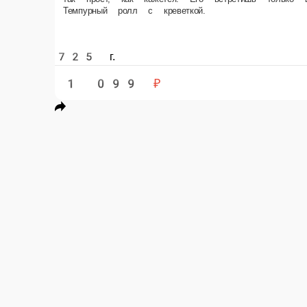
725 г.
1 099 ₽