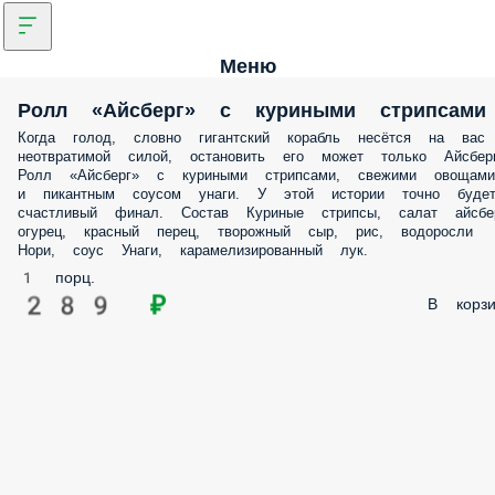
Меню
Ролл «Айсберг» с куриными стрипсами
Когда голод, словно гигантский корабль несётся на вас
неотвратимой силой, остановить его может только Айсберг
Ролл «Айсберг» с куриными стрипсами, свежими овощами
и пикантным соусом унаги. У этой истории точно буде
счастливый финал. Состав Куриные стрипсы, салат айсбер
огурец, красный перец, творожный сыр, рис, водоросли
Нори, соус Унаги, карамелизированный лук.
1 порц.
289 ₽
В корзи