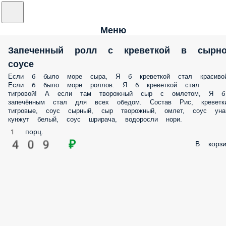
Меню
Запеченный ролл с креветкой в сырн
соусе
Если б было море сыра, Я б креветкой стал красивой
Если б было море роллов. Я б креветкой стал
тигровой! А если там творожный сыр с омлетом, Я б
запечённым стал для всех обедом. Состав Рис, креветк
тигровые, соус сырный, сыр творожный, омлет, соус унаг
кунжут белый, соус шрирача, водоросли нори.
1 порц.
409 ₽
В корзи