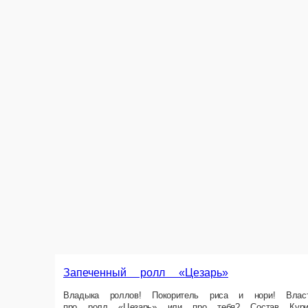
Запеченный ролл «Цезарь»
Владыка роллов! Покоритель риса и нори! Властитель хрустящего бекона
омлет, соус цезарь, рис, жареный бекон, помидоры, салат айсберг, со