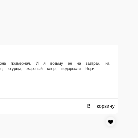
од. И укушу её… Состав Креветки тигровые, творожный сыр, рис, икра
В корзину