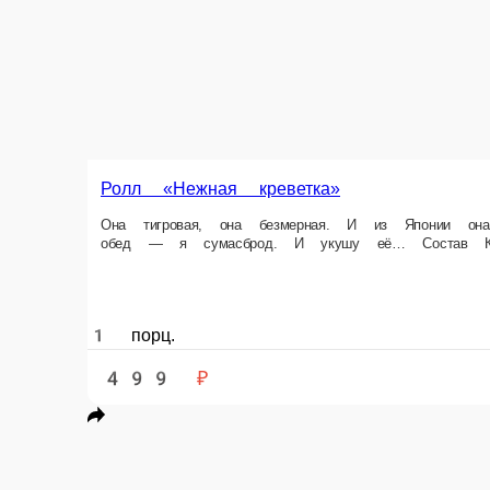
Ролл «Нежная креветка»
Она тигровая, она безмерная. И из Японии она прямо ко мне плывёт. И 
масаго оранжевая, огурцы, жареный кляр, водоросли Нори.
1 порц.
499 ₽