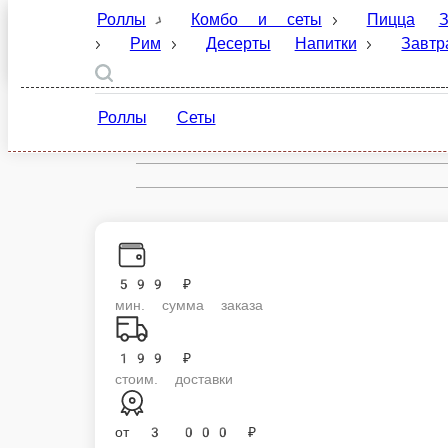
Роллы
Комбо и сеты
Пицца
Закуски
Выборг
Десерты
Напитки
Завтраки
Соусы и
ru
Роллы
Сеты
Настройки
599 ₽
мин. сумма заказа
199 ₽
стоим. доставки
от
3 000 ₽