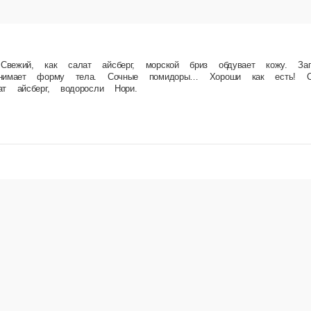
ерг, морской бриз обдувает кожу. Загар ложится ровным слоем, как кляр на куриные ст
ный сыр, рис, соус цезарь, жареный кляр, помидоры, салат айсберг, водоросли Нори.