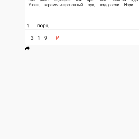
1 порц.
319 ₽