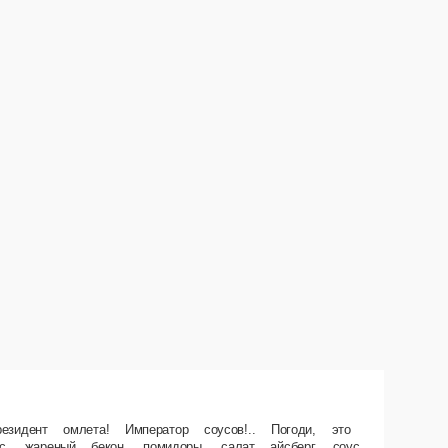
олл «Цезарь» или про тебя? Состав Куриное филе грудки в соусе барбекю,