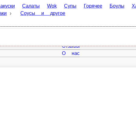
Салаты
Wok
Супы
Горячее
Боулы
Хачапури
К
 другое
Главная
Отзывы
О нас