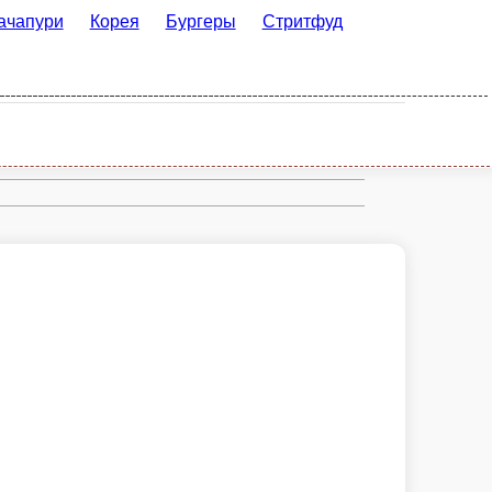
орея
Бургеры
Стритфуд
Рим