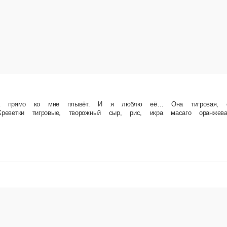
я люблю её… Она тигровая, она примерная. И я возьму её на завтрак, на обед — я сумасбр