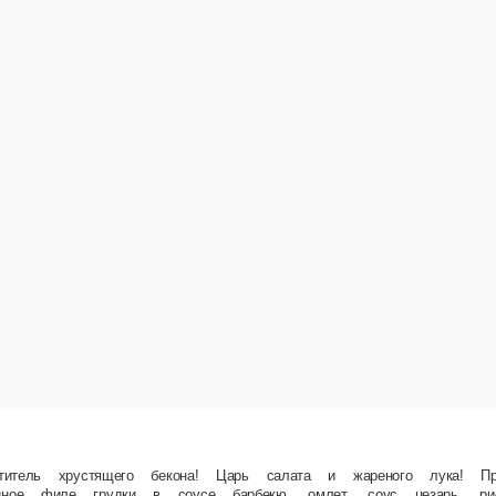
! Царь салата и жареного лука! Президент омлета! Император соусов!.. Погоди, это про р
ус Унаги, карамелизированный лук, водоросли Нори.