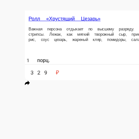
Ролл «Хрустящий Цезарь»
Важная персона отдыхает по высшему разряду. Свежий, как салат айсб
помидоры… Хороши как есть! Состав Куриное филе в панировке, творож
1 порц.
329 ₽