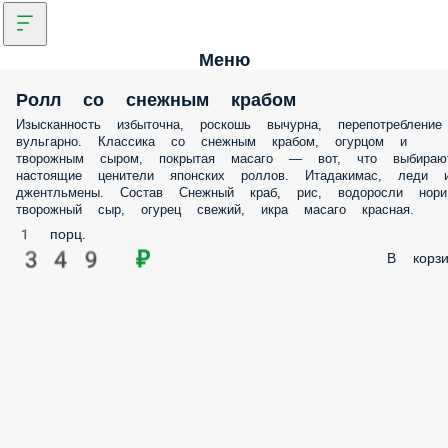
Меню
Ролл со снежным крабом
Изысканность избыточна, роскошь вычурна, перепотребление
вульгарно. Классика со снежным крабом, огурцом и
творожным сыром, покрытая масаго — вот, что выбираю
настоящие ценители японских роллов. Итадакимас, леди 
джентльмены. Состав Снежный краб, рис, водоросли нори
творожный сыр, огурец свежий, икра масаго красная.
1 порц.
349 ₽
В корзи