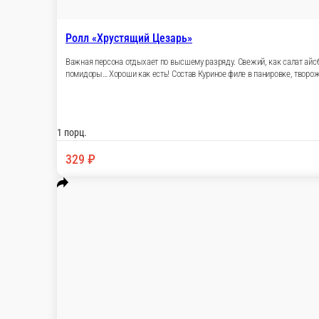
1 порц.
319 ₽
В корзину
Ролл «Хрустящий Цезарь»
Важная персона отдыхает по высшему разряду. Свежий, как сала
творожный сыр, принимает форму тела. Сочные помидоры… Хоро
водоросли Нори.