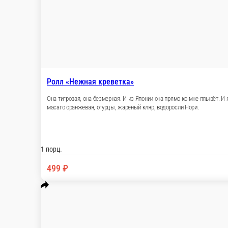
1 порц.
499 ₽
В корзину
Ролл «Филадельфия с креветкой»
В лучах славы тяжело задержаться надолго. Звёздная болезнь т