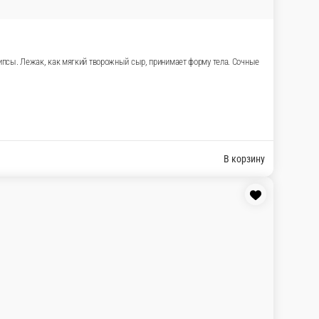
лоем, как кляр на куриные стрипсы. Лежак, как мягкий
 рис, соус цезарь, жареный кляр, помидоры, салат айсберг,