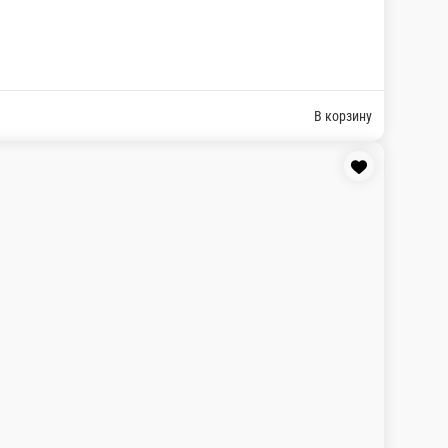
ы
Wok
Супы
Горячее
Боулы
Хачапури
Корея
Бургеры
Стритфуд
Завтраки