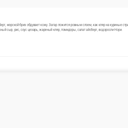
т айсберг, морской бриз обдувает кожу. Загар ложится ровным с
ши как есть! Состав Куриное филе в панировке, творожный сыр,