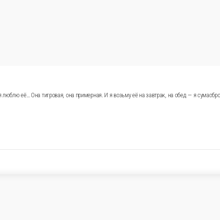
олкает на сумасшедшие поступки. А когда ты ролл мировой велич