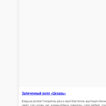
99 ₽
стоим. доставки
от
2 500 ₽
беспл. доставка