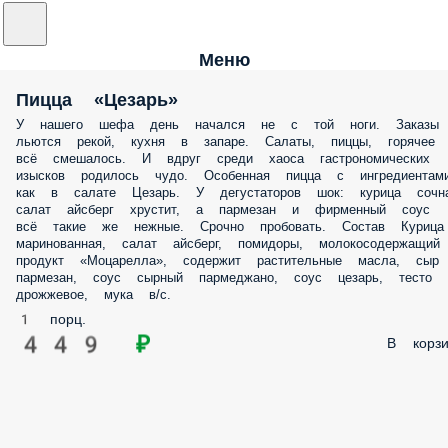
Меню
Пицца «Цезарь»
У нашего шефа день начался не с той ноги. Заказы
льются рекой, кухня в запаре. Салаты, пиццы, горячее
всё смешалось. И вдруг среди хаоса гастрономических
изысков родилось чудо. Особенная пицца с ингредиентами
как в салате Цезарь. У дегустаторов шок: курица сочна
салат айсберг хрустит, а пармезан и фирменный соус
всё такие же нежные. Срочно пробовать. Состав Курица
маринованная, салат айсберг, помидоры, молокосодержащий
продукт «Моцарелла», содержит растительные масла, сыр
пармезан, соус сырный пармеджано, соус цезарь, тесто
дрожжевое, мука в/с.
1 порц.
449 ₽
В корзи