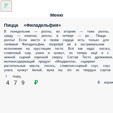
Меню
Пицца «Филадельфия»
В понедельник — роллы, во вторник — тоже роллы, 
среду — конечно, роллы, в четверг — ро… Пицца-
роллы! Если место в твоём сердце есть только для
любимой Филадельфии, попробуй её в экстремальном
исполнении на хрустящем тесте. Всё как надо: лосось,
сливочный сыр, унаги и кунжут, но теперь ещё и с
нежной сырной корочкой сверху. Состав Тесто дрожжевое,
молокосодержащий продукт «Моцарелла», содержит
растительные масла, лосось, сливочно-сырный соус, соус
унаги, кунжут белый, мука пш. в\с из твердых сортов.
1 порц.
479 ₽
В корзи