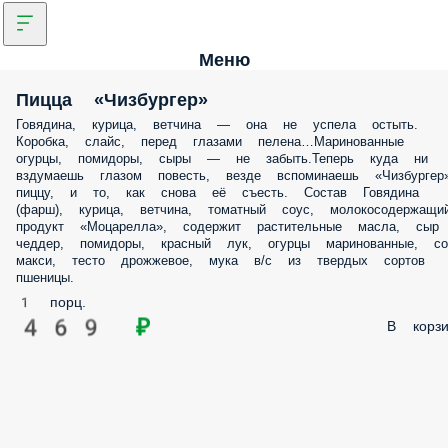
Меню
Пицца «Чизбургер»
Говядина, курица, ветчина — она не успела остыть.
Коробка, слайс, перед глазами пелена…Маринованные
огурцы, помидоры, сыры — не забыть.Теперь куда ни
вздумаешь глазом повесть, везде вспоминаешь «Чизбургер
пиццу, и то, как снова её съесть. Состав Говядина
(фарш), курица, ветчина, томатный соус, молокосодержащи
продукт «Моцарелла», содержит растительные масла, сыр
чеддер, помидоры, красный лук, огурцы маринованные, со
макси, тесто дрожжевое, мука в/с из твердых сортов
пшеницы.
1 порц.
469 ₽
В корзи