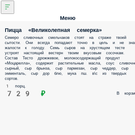
Меню
Пицца «Великолепная семерка»
Семеро сливочных смельчаков стоят на страже твоей
сытости. Они всегда попадают точно в цель и не зна
жалости к голоду. Семь сыров на хрустящем тесте
устроят настоящий вестерн твоим вкусовым сосочкам.
Состав Тесто дрожжевое, молокосодержащий продукт
«Моцарелла», содержит растительные масла, соус сливочн
сырный, сыр брынза, сыр пармезан, сыр чеддер, сыр
эмменталь, сыр дор блю, мука пш. в\с из твердых
сортов.
1 порц.
729 ₽
В корзи