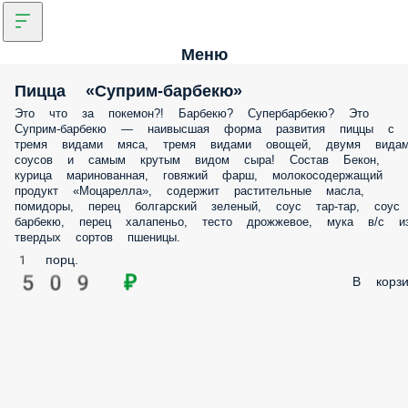
Меню
Пицца «Суприм-барбекю»
Это что за покемон?! Барбекю? Супербарбекю? Это
Суприм-барбекю — наивысшая форма развития пиццы с
тремя видами мяса, тремя видами овощей, двумя вида
соусов и самым крутым видом сыра! Состав Бекон,
курица маринованная, говяжий фарш, молокосодержащий
продукт «Моцарелла», содержит растительные масла,
помидоры, перец болгарский зеленый, соус тар-тар, соус
барбекю, перец халапеньо, тесто дрожжевое, мука в/с и
твердых сортов пшеницы.
1 порц.
509 ₽
В корзи