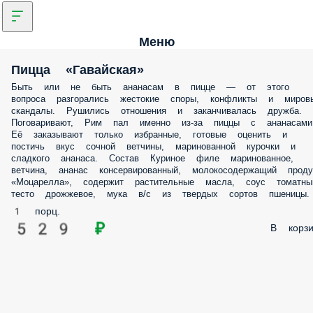
Меню
Пицца «Гавайская»
Быть или не быть ананасам в пицце — от этого вопроса разгоралис
жестокие споры, конфликты и мировые скандалы. Рушились
отношения и заканчивалась дружба. Поговаривают, Рим пал именн
из-за пиццы с ананасами. Её заказывают только избранные, готовые
оценить и постичь вкус сочной ветчины, маринованной курочки и
сладкого ананаса. Состав Куриное филе маринованное, ветчина,
ананас консервированный, молокосодержащий продукт «Моцарелл
содержит растительные масла, соус томатный, тесто дрожжевое, му
в/с из твердых сортов пшеницы.
1 порц.
529 ₽
В корз