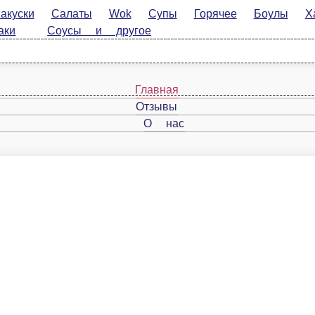
Салаты
Wok
Супы
Горячее
Боулы
Хачапури
К
 другое
Главная
Отзывы
О нас