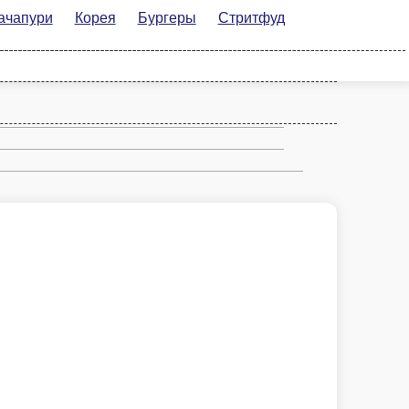
орея
Бургеры
Стритфуд
Рим