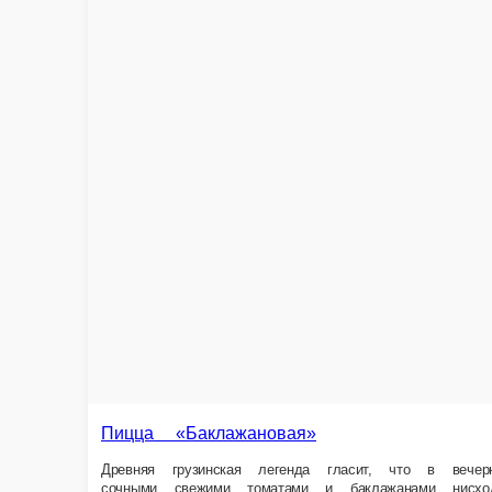
Пицца «Баклажановая»
Древняя грузинская легенда гласит, что в вечерний час, когда золото
Состав Тесто дрожжевое, молокосодержащий продукт «Моцарелла», соу