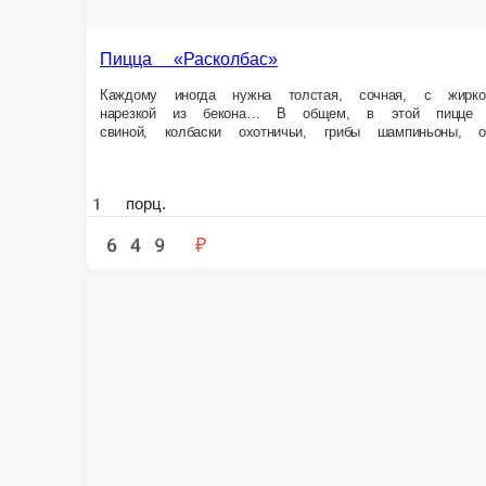
Пицца «Расколбас»
Каждому иногда нужна толстая, сочная, с жирком колбаска для поднят
дрожжевое, молокосодержащий продукт «Моцарелла», соус томатный, 
1 порц.
649 ₽