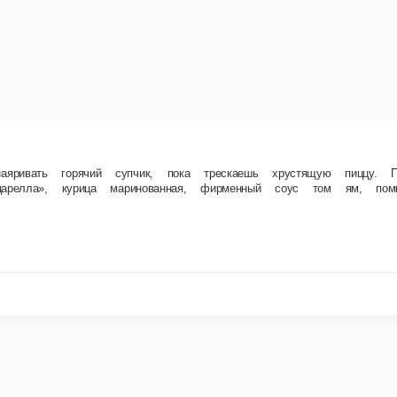
, пока трескаешь хрустящую пиццу. Прокачали твою куриную пиццу, йо-о-оу! Состав Тест
 лук красный, зелень кинзы.