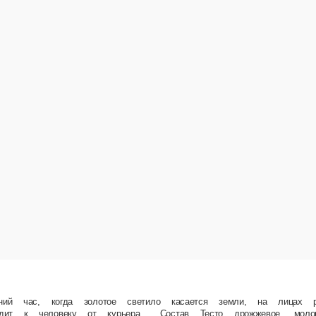
е светило касается земли, на лицах расцветают улыбки. Это пицца с ароматной кинзой, 
с томатный, баклажаны, помидоры, соус тар-тар, зелень кинзы.