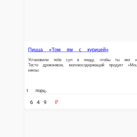
Пицца «Том ям с курицей»
Установили тебе суп в пиццу, чтобы ты мог наяривать горячий супчик
маринованная, фирменный соус том ям, помидоры, грибы шампиньоны,
1 порц.
649 ₽