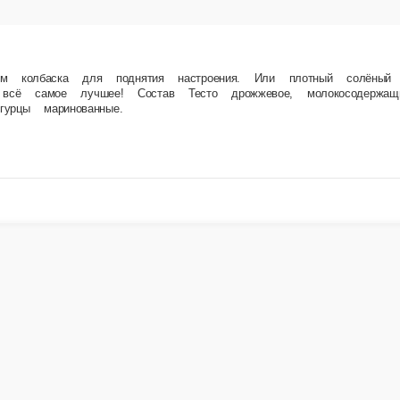
ия настроения. Или плотный солёный огурчик с двумя мягкими шампиньонами и нарезкой 
бекон свиной, колбаски охотничьи, грибы шампиньоны, огурцы маринованные.