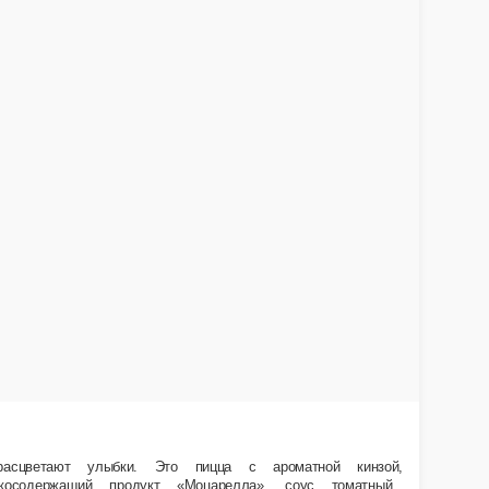
сочными свежими томатами и баклажанами нисходит к человеку от курьера…