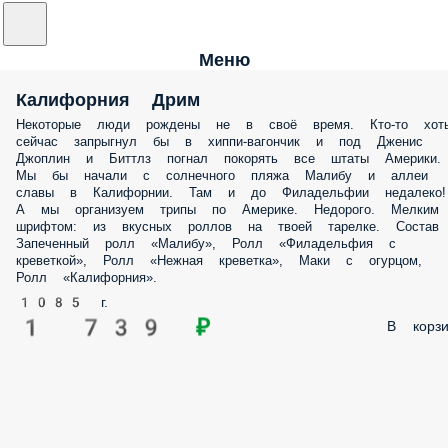
Меню
Калифорния Дрим
Некоторые люди рождены не в своё время. Кто-то хот
сейчас запрыгнул бы в хиппи-вагончик и под Дженис
Джоплин и Биттлз погнал покорять все штаты Америки.
Мы бы начали с солнечного пляжа Малибу и аллеи
славы в Калифорнии. Там и до Филадельфии недалеко!
А мы организуем трипы по Америке. Недорого. Мелким
шрифтом: из вкусных роллов на твоей тарелке. Состав
Запеченный ролл «Малибу», Ролл «Филадельфия с
креветкой», Ролл «Нежная креветка», Маки с огурцом,
Ролл «Калифорния».
1085 г.
1 739 ₽
В корзи