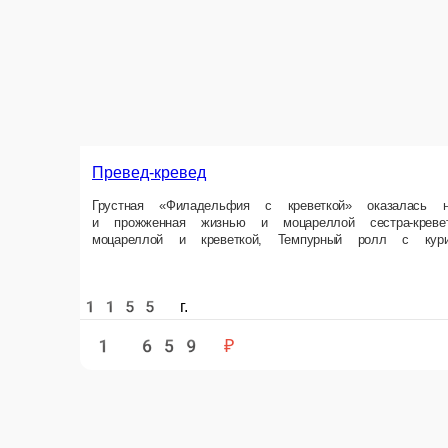
Превед-кревед
Грустная «Филадельфия с креветкой» оказалась не принята обществом
Состав Ролл «Горячий краб», Ролл «Филадельфия с креветкой», Запечен
1155 г.
1 659 ₽