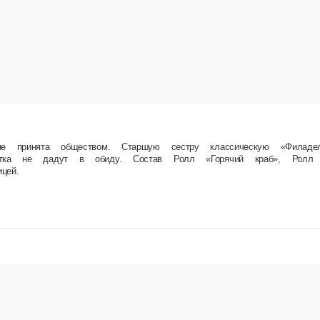
. Старшую сестру классическую «Филадельфию» любят больше… Но «Горячий краб», кура и
ный ролл с моцареллой и креветкой, Темпурный ролл с курицей.