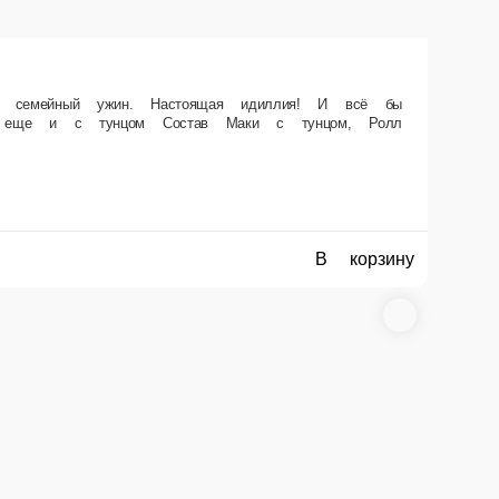
ли бы папе вдруг не позвонила какая-то левая «Филадельфия с
авокадо.
В корзину