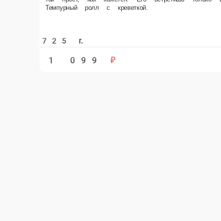
725 г.
1 099 ₽