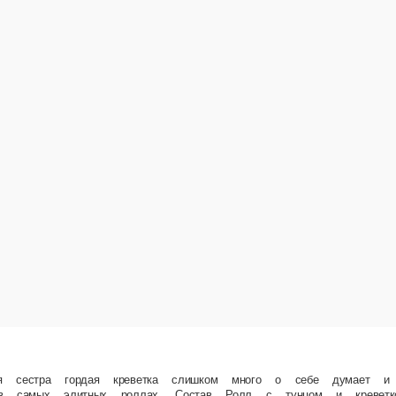
а слишком много о себе думает и лезет буквально везде. Но младший тунец… Не так прост
Темпурный ролл с креветкой.