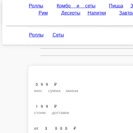
Роллы
Комбо и сеты
Пицца
Закуски
Выборг
Десерты
Напитки
Завтраки
Соусы и
ru
Роллы
Сеты
Настройки
599 ₽
мин. сумма заказа
199 ₽
стоим. доставки
от
3 000 ₽