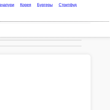
орея
Бургеры
Стритфуд
Рим