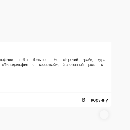
 прожженная жизнью и моцареллой сестра-креветка не дадут в обиду.
В корзину