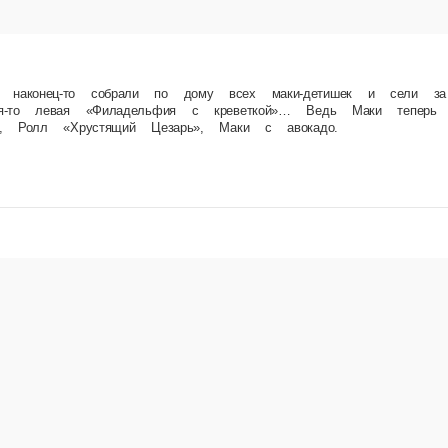
ому всех маки-детишек и сели за семейный ужин. Настоящая идиллия! И всё бы ничего, ес
Ролл «Филадельфия», Ролл «Филадельфия с креветкой», Ролл «Хрустящий Цезарь», Маки с 