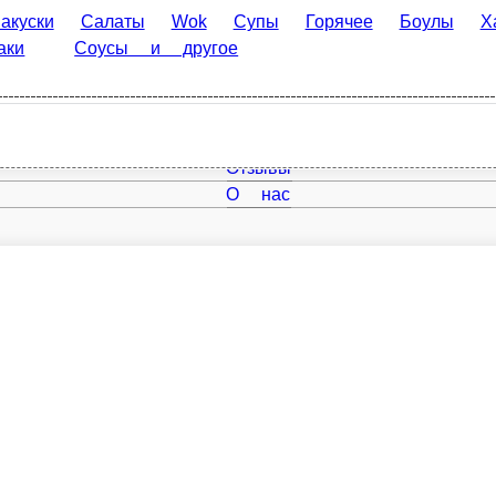
Салаты
Wok
Супы
Горячее
Боулы
Хачапури
К
 другое
Главная
Отзывы
О нас