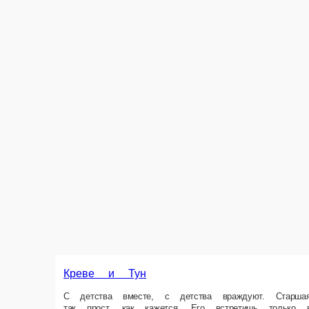
Креве и Тун
С детства вместе, с детства враждуют. Старшая сестра гордая креветк
Ролл с тунцом и креветкой, Ролл с креветкой-темпура и сладким чили, 