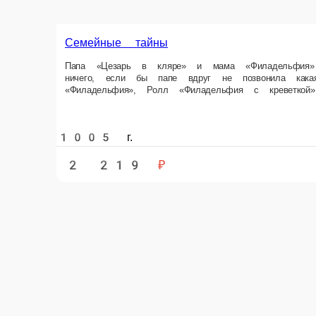
Семейные тайны
Папа «Цезарь в кляре» и мама «Филадельфия» наконец-то собрали по д
креветкой»… Ведь Маки теперь еще и с тунцом Состав Маки с тунцом, 
1005 г.
2 219 ₽