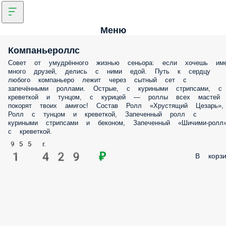
Меню
Компаньероллс
Совет от умудрённого жизнью сеньора: если хочешь име
много друзей, делись с ними едой. Путь к сердцу
любого компаньеро лежит через сытный сет с
запечёнными роллами. Острые, с куриными стрипсами, с
креветкой и тунцом, с курицей — роллы всех мастей
покорят твоих амигос! Состав Ролл «Хрустящий Цезарь»,
Ролл с тунцом и креветкой, Запеченный ролл с
куриными стрипсами и беконом, Запеченный «Шичими-ролл
с креветкой.
955 г.
1 429 ₽
В корзи