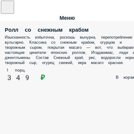
Меню
Ролл со снежным крабом
Изысканность избыточна, роскошь вычурна, перепотребление
вульгарно. Классика со снежным крабом, огурцом и
творожным сыром, покрытая масаго — вот, что выбираю
настоящие ценители японских роллов. Итадакимас, леди 
джентльмены. Состав Снежный краб, рис, водоросли нори
творожный сыр, огурец свежий, икра масаго красная.
1 порц.
349 ₽
В корзи