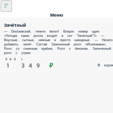
Меню
Зачётный
— Dostaевский, тяните билет! Вопрос номер один:
«Четыре каких ролла входят в сет “Зачётный”?» —
Вкусные, сытные, нежные и просто шикарные. — Нечего
добавить, зачёт. Состав Запеченный ролл «Исиномаки»,
Ролл со снежным крабом, Ролл с беконом, Запеченный
ролл с угрем.
960 г.
1 349 ₽
В корзи