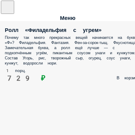
Меню
Ролл «Филадельфия с угрем»
Почему так много прекрасных вещей начинается на букв
«Ф»? Филадельфия. Фантазия. Фен-за-сорок-тыщ. Фкуснотища
Замечательная буква, а ролл ещё лучше — с
подкопчённым угрём, пикантным соусом унаги и кунжутом
Состав Угорь, рис, творожный сыр, огурец, соус унаги,
кунжут, водоросли нори.
1 порц.
729 ₽
В корзи