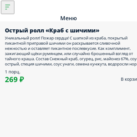
Меню
Острый ролл «Краб с шичими»
Уникальный ролл! Пожар сердца! С шапкой из краба, покрытый
пикантной приправой шичими он раскрывается сливочной
нежностью и оставляет пикантное послевкусие. Как комплимент,
зажигающий щёки румянцем, или случайно брошенный взгляд от
тайного краша. Состав Снежный краб, огурец, рис, майонез 67%, соу
острый, специя шичими, соус унаги, семена кунжута, водоросли нор
1 порц.
269 ₽
В корз