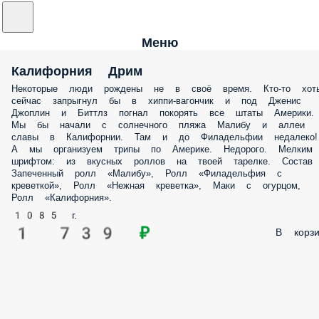
Меню
Калифорния Дрим
Некоторые люди рождены не в своё время. Кто-то хот
сейчас запрыгнул бы в хиппи-вагончик и под Дженис
Джоплин и Биттлз погнал покорять все штаты Америки.
Мы бы начали с солнечного пляжа Малибу и аллеи
славы в Калифорнии. Там и до Филадельфии недалеко!
А мы организуем трипы по Америке. Недорого. Мелким
шрифтом: из вкусных роллов на твоей тарелке. Состав
Запеченный ролл «Малибу», Ролл «Филадельфия с
креветкой», Ролл «Нежная креветка», Маки с огурцом,
Ролл «Калифорния».
1085 г.
1 739 ₽
В корзи