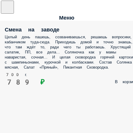
Меню
Смена на заводе
Целый день пашешь, созваниваешься, решаешь вопросики,
кабанчиком туда-сюда. Приходишь домой и точно знаешь,
что там ждёт то, ради чего ты работаешь. Хрустящий
салатик, ПП, все дела… Соляночка как у мамы
наваристая, сочная… И целая сковородка горячей картохи
с шампиньонами, курочкой и колбасками. Состав Солянка
мясная, Салат «Пряный», Пикантная Сковородка.
700 г.
789 ₽
В корзи