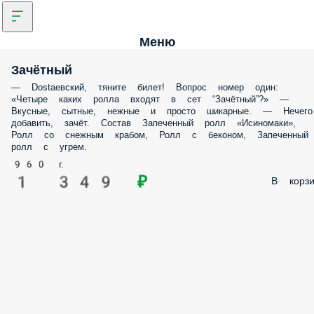
Меню
Зачётный
— Dostaевский, тяните билет! Вопрос номер один:
«Четыре каких ролла входят в сет “Зачётный”?» —
Вкусные, сытные, нежные и просто шикарные. — Нечего
добавить, зачёт. Состав Запеченный ролл «Исиномаки»,
Ролл со снежным крабом, Ролл с беконом, Запеченный
ролл с угрем.
960 г.
1 349 ₽
В корзи