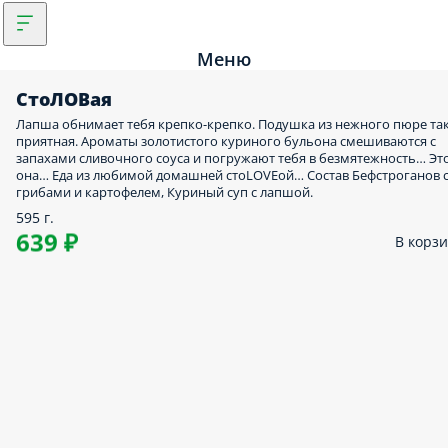
Меню
СтоЛОВая
Лапша обнимает тебя крепко-крепко. Подушка из нежного пюре та
приятная. Ароматы золотистого куриного бульона смешиваются с
запахами сливочного соуса и погружают тебя в безмятежность… Эт
она… Еда из любимой домашней стоLOVEой… Состав Бефстроганов 
грибами и картофелем, Куриный суп с лапшой.
595 г.
639 ₽
В корз