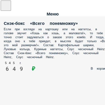
Меню
Снэк-бокс «Всего понемножку»
Если при взгляде на картошку или на наггетсы, в
голове звучит «Хошь как хошь, а маловата!», то тебе
точно стоит задуматься о заказе этого комбо. И тогда,
когда оно к тебе приедет, в мыслях будет только «В
это мой размерчик!». Состав: Картофельные шарики,
Луковые кольца, Куриные наггетсы, Соус чесночный Heinz
Состав Снэк-бокс «Всего понемножку», Соус чесночный
Heinz, Соус чесночный Heinz.
545 г.
649 ₽
В корзи