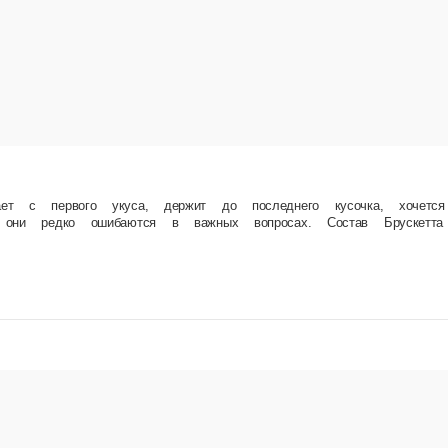
держит до последнего кусочка, хочется продолжения. Составляли его дети, юные читател
30 см, Картофель Айдахо, Куриные наггетсы.