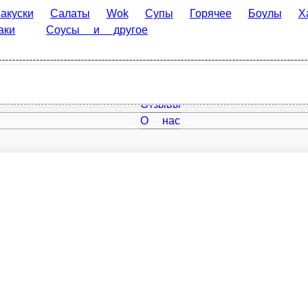
Салаты
Wok
Супы
Горячее
Боулы
Хачапури
К
 другое
Главная
Отзывы
О нас