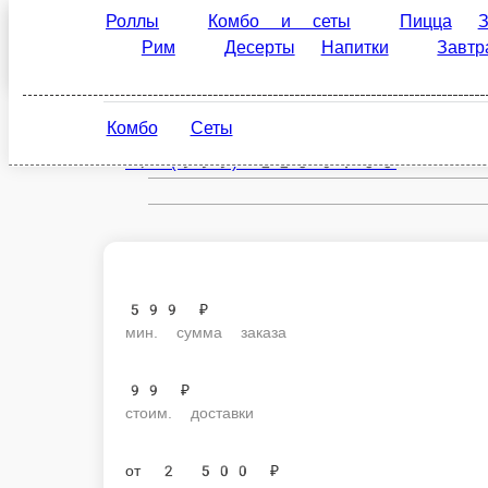
Роллы
Комбо и сеты
Пицца
Закуски
Санкт-Петербург
Десерты
Напитки
Завтраки
Соусы и
ru
Комбо
Сеты
Настройки
+7 (999) 223-04-33
599 ₽
мин. сумма заказа
99 ₽
стоим. доставки
от
2 500 ₽