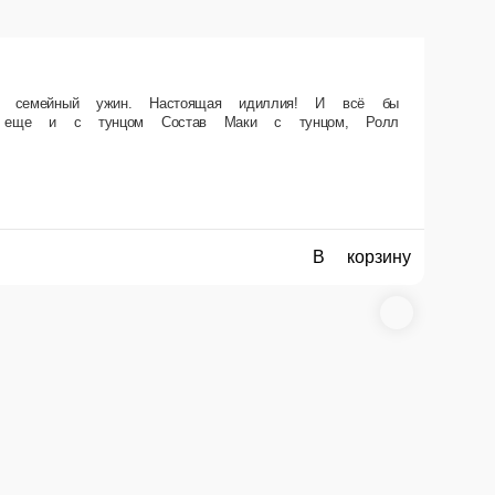
ли бы папе вдруг не позвонила какая-то левая «Филадельфия с
авокадо.
В корзину