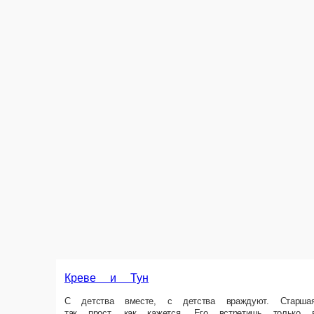
Креве и Тун
С детства вместе, с детства враждуют. Старшая сестра гордая креветк
Ролл с тунцом и креветкой, Ролл с креветкой-темпура и сладким чили, 