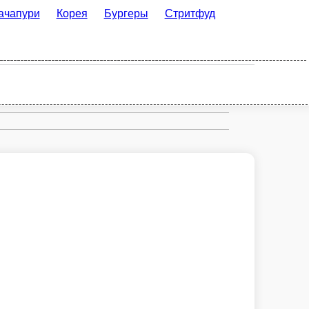
орея
Бургеры
Стритфуд
Рим