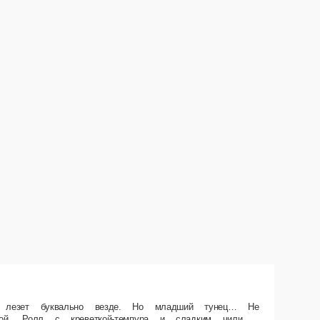
, как кажется. Его встретишь только в самых элитных роллах. Состав