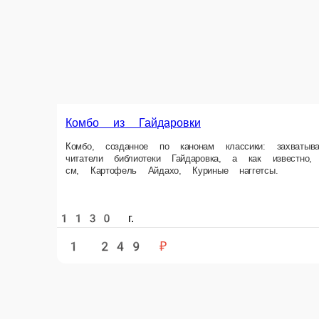
Комбо из Гайдаровки
Комбо, созданное по канонам классики: захватывает с первого укуса, 
вопросах. Состав Брускетта с яблоком и черникой, Пицца «Маргарита» 
1130 г.
1 249 ₽