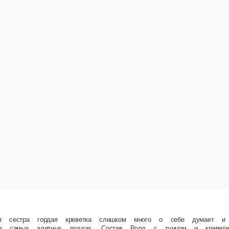
а слишком много о себе думает и лезет буквально везде. Но младший тунец… Не так прост
Темпурный ролл с креветкой.