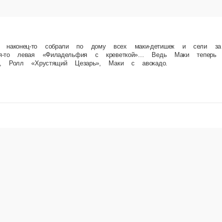
ому всех маки-детишек и сели за семейный ужин. Настоящая идиллия! И всё бы ничего, ес
Ролл «Филадельфия», Ролл «Филадельфия с креветкой», Ролл «Хрустящий Цезарь», Маки с 