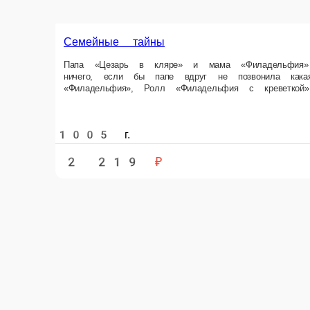
Семейные тайны
Папа «Цезарь в кляре» и мама «Филадельфия» наконец-то собрали по д
креветкой»… Ведь Маки теперь еще и с тунцом Состав Маки с тунцом, 
1005 г.
2 219 ₽