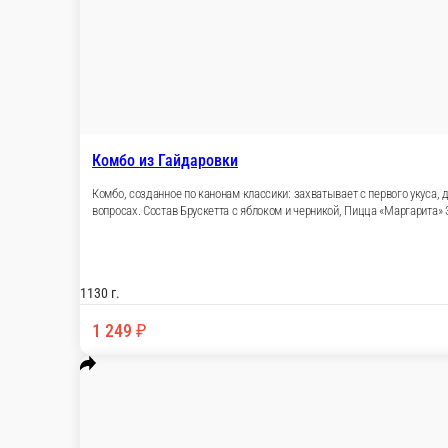
Комбо из Гайдаровки
Комбо, созданное по канонам классики: захватывает с первого укуса, 
вопросах. Состав Брускетта с яблоком и черникой, Пицца «Маргарита» 
1130 г.
1 249 ₽