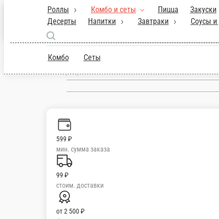
Роллы
Комбо и сеты
Пицца
Закуски
Санкт-Петербург
Десерты
Напитки
Завтраки
Соусы и
ru
Комбо
Сеты
Настройки
+7 (999) 223-04-33
599 ₽
мин. сумма заказа
99 ₽
стоим. доставки
от
2 500 ₽