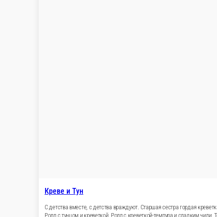
Креве и Тун
С детства вместе, с детства враждуют. Старшая сестра гордая креветк
Ролл с тунцом и креветкой, Ролл с креветкой-темпура и сладким чили, 