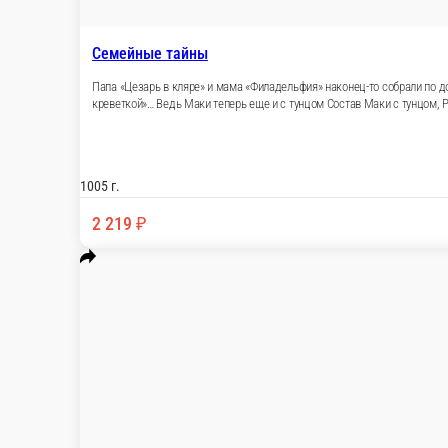
Семейные тайны
Папа «Цезарь в кляре» и мама «Филадельфия» наконец-то собрали по д
креветкой»… Ведь Маки теперь еще и с тунцом Состав Маки с тунцом, 
1005 г.
2 219 ₽