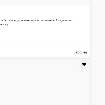
ли бы папе вдруг не позвонила какая-то левая «Филадельфия с
авокадо.
В корзину