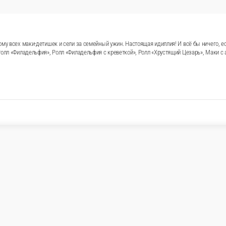
ому всех маки-детишек и сели за семейный ужин. Настоящая идиллия! И всё бы ничего, ес
Ролл «Филадельфия», Ролл «Филадельфия с креветкой», Ролл «Хрустящий Цезарь», Маки с 