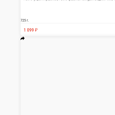
725 г.
1 099 ₽