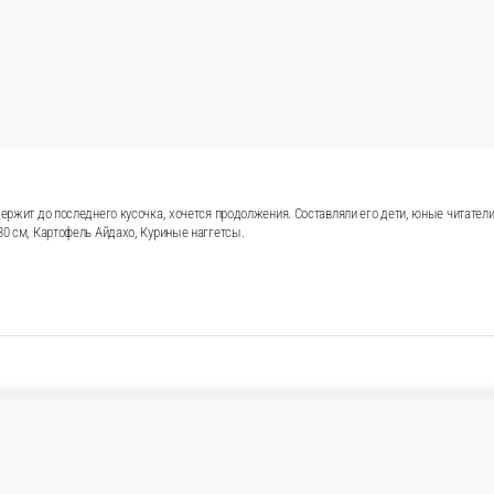
держит до последнего кусочка, хочется продолжения. Составляли его дети, юные читател
30 см, Картофель Айдахо, Куриные наггетсы.