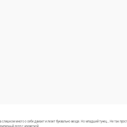
а слишком много о себе думает и лезет буквально везде. Но младший тунец… Не так прост
Темпурный ролл с креветкой.