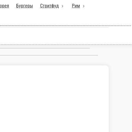
орея
Бургеры
Стритфуд
Рим