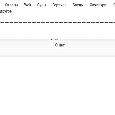
Салаты
Wok
Супы
Горячее
Боулы
Хачапури
К
 другое
Главная
Отзывы
О нас