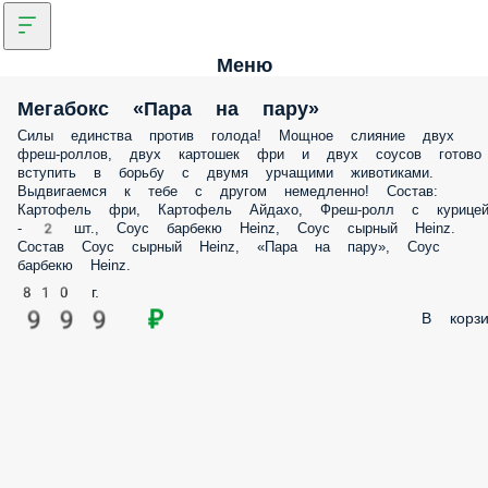
Меню
Мегабокс «Пара на пару»
Силы единства против голода! Мощное слияние двух фреш-роллов,
двух картошек фри и двух соусов готово вступить в борьбу с двумя
урчащими животиками. Выдвигаемся к тебе с другом немедленно!
Состав: Картофель фри, Картофель Айдахо, Фреш-ролл с курицей - 2
шт., Соус барбекю Heinz, Соус сырный Heinz. Состав Соус сырный
Heinz, «Пара на пару», Соус барбекю Heinz.
810 г.
999 ₽
В корз